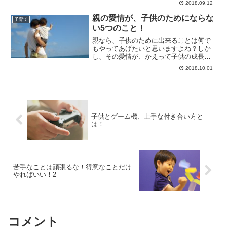
2018.09.12
親の愛情が、子供のためにならな
子育て
い5つのこと！
親なら、子供のために出来ることは何で
もやってあげたいと思いますよね？しか
し、その愛情が、かえって子供の成長を
妨げているかも知れません。「子供には
2018.10.01
何不自由なく、苦労などさせない」とい
う愛情は、子供のためになりません。苦
労できない人間にしてしまうだけです。
子供にとって、必要な苦労を経験させる
のも愛情なのです。
子供とゲーム機、上手な付き合い方と
は！
苦手なことは頑張るな！得意なことだけ
やればいい！2
コメント