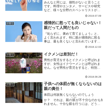
みんなと同じは、個性がないと言うこと
です。料理やエンタメ、サービスや研究
など、様々な分野のスペシャリストが集
まって社会が回っています。みんな同じ
2019.07.09
人だったら世の中上手く回りません。あ
なたの個性、存在意義は何ですか？
感情的に怒っても良いじゃない！
子育て
親だって人間だもの
『叱らずに、褒めて育てましょう』と、
よく言われます。特に親が感情的に怒る
事は、最も良くないと言われています。
しかし、そんな綺麗事ばかりで育てるの
2018.12.02
ではなく、現実をしっかりと教えるべき
だと私は思います。
イクメンは差別だ！
子育て
男性が育児をするとイクメンと呼ばれま
すが、女性はイクウーメンとは呼ばれま
せん。なぜ男性が育児をすると、特別扱
いされるのでしょうか？
2018.08.28
子供への体罰が無くならないのは
子育て
親の責任！
体罰は何故無くならないのでしょう
しつけ
か？ それは、親の
躾
が不十分なのかも知
れません。十分な躾を行うには、どうす
ればよいのでしょうか。