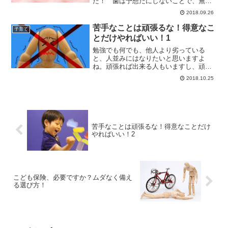
た！ 歯は予想だにしないことで、無く
なる事があります。そうならない為に、
2018.09.26
今から準備しておかなければなりませ
ん。
苦手なことは頑張るな！得意なこ
子育て
とだけやればいい！1
勉強でも何でも、他人より劣っている
と、人並みにはなりたいと思いますよ
ね。頑張れば出来る人もいますし、頑張
っても出来ない人もいます。コンプレッ
2018.10.25
クスになってしまう人もいるでしょう。
しかし、苦手なことは、そんなに頑張ら
なくて良いと思います。得意なことを、
トコトン頑張った方が、断然イイと思う
からです。
苦手なことは頑張るな！得意なことだけ
やればいい！2
こども保険、必要ですか？ムダなく備え
る選び方！