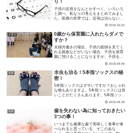
り！
子供の近視をなんとかすべく、いろいろ
と調べ、私なりの考えをまとめてみまし
た。医療の世界では、近視は治らないと
言われていますが、私は治ると考えま
2018.10.03
す。先天的なことよりも、環境依存の方
が影響が大きいと思うからです。
0歳から保育園に入れたらダメで
子育て
すか？
夫婦共働きの場合、子供の面倒を見てく
れる親族などがいない場合、子供を保育
園に預けることになりますが、子供を低
月齢で保育園に預けることには、様々な
2018.09.08
意見があります。
水虫も治る！5本指ソックスの秘
医療
密！
5本指ソックスはダサいですか？おしゃれ
な物もありますよ。5本指ソックスには良
いことがたくさんあります。5本指ソック
スが持つ秘密の力についてお話します。
2018.09.28
歯を失わない為に知っておきたい
医療
3つの事！
いつまでも健康な歯で美味しく食事が食
べられると思っている、そこのあな