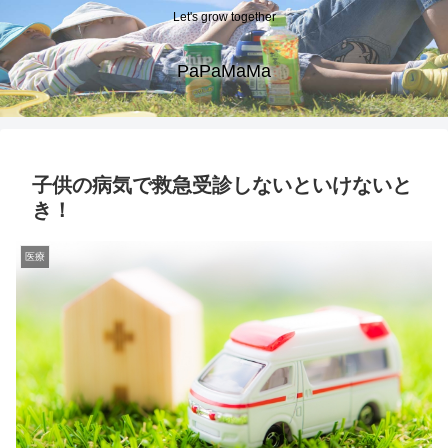
Let's grow together
PaPaMaMa
子供の病気で救急受診しないといけないと
き！
医療