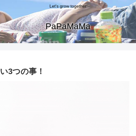
Let's grow together
PaPaMaMa
い3つの事！