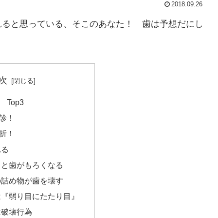
2018.09.26
れると思っている、そこのあなた！ 歯は予想だにし
次
Top3
診！
折！
れる
ると歯がもろくなる
の詰め物が歯を壊す
は『弱り目にたたり目』
は破壊行為